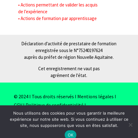
• Actions permettant de valider les acquis
de l’expérience
• Actions de formation par apprentissage
Déclaration d'activité de prestataire de formation
enregistrée sous le N°75240197624
auprès du préfet de région Nouvelle Aquitaine.
Cet enregistrement ne vaut pas
agrément de l'état.
© 2024 I Tous droits réservés I
Mentions légales
I
CGV
I
Politique de confidentialité
I
Nous utilisons des cookies pour vous garantir la meilleure
Plan du site
I
Réalisation stidde.com
expérience sur notre site web. Si vous continuez à utiliser ce
site, nous supposerons que vous en êtes satisfait.
OK