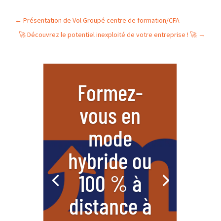
←
Présentation de Vol Groupé centre de formation/CFA
🚀 Découvrez le potentiel inexploité de votre entreprise ! 🚀
→
Formez-
vous en
mode
hybride ou
100 % à
distance à